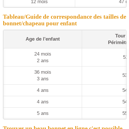
12 mois
47 
Tableau/Guide de correspondance des tailles de
bonnet/chapeau pour enfant
Tour d
Age de l'enfant
Périmètr
24 mois
51
2 ans
36 mois
53
3 ans
4 ans
54
4 ans
54
5 ans
55
Trouver un beau bonnet en ligne c'est possible