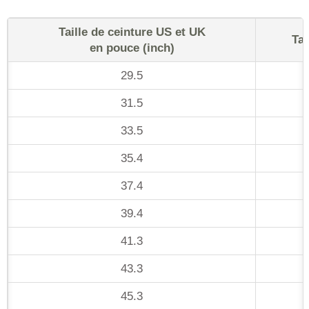
Taille de ceinture US et UK
Tai
en pouce (inch)
29.5
31.5
33.5
35.4
37.4
39.4
41.3
43.3
45.3