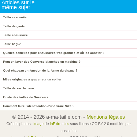
Articles sur le
même sujet
Taille casquette
Taille de gants
Taille chaussure
Taille bague
Quelles semelles pour chaussures trop grandes et où les acheter ?
Peut-on laver des Converse blanches en machine ?
Quel chapeau en fonction de la forme du visage ?
Idées originales à graver sur un collier
Taille de sac banane
Guide des tailles de Sneakers
Comment faire l'identification d'une vraie Nike ?
© 2014 - 2026 a-ma-taille.com -
Mentions légales
Crédits photos :
Image
de
InExtremiss
sous license CC BY 2.0 modifiée par
nos soins